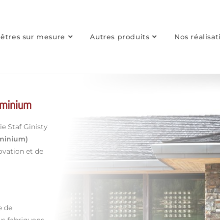
nêtres sur mesure
Autres produits
Nos réalisat
uminium
e Staf Ginisty
uminium)
ovation et de
e de