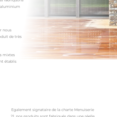
us fabriquons
n aluminium
er nous
duit de très
s mixtes
t établis
Egalement signataire de la charte Menuiserie
21, nos produits sont fabriqués dans une réelle