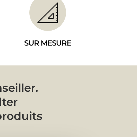
SUR MESURE
eiller.
lter
produits