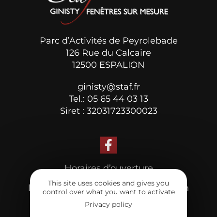
Parc d’Activités de Peyrolebade
126 Rue du Calcaire
12500 ESPALION
ginisty@staf.fr
Tel.: 05 65 44 03 13
Siret : 32031723300023
Horaires d’ouverture
This site uses cookies and gives you
lundi au vendredi : 8h-12h /13h30-19h
control over what you want to activate
samedi matin sur rendez-vous
Privacy policy